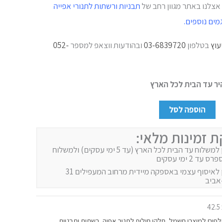
 אצלנו באתר מגוון רחב של
תבניות ורשתות לתנורי אפייה
מים נוספים.
עוץ
בטלפון
03-6839720
ובהודעות ווצאפ למספר
052-
ר עד הבית לכל הארץ
הוספה לסל
ת זמינות מלאי:
זמין למשלוח עד הבית לכל הארץ (עד 5 ימי עסקים) ולמשלוח
 עד 2 ימי עסקים
זמין לאיסוף עצמי באספקה מיידית מרחוב המעפילים 31
אביב
4
פים למוצרי חשמל
,
חלקי חילוף לתנור אפיה
,
רשתות ותבניות