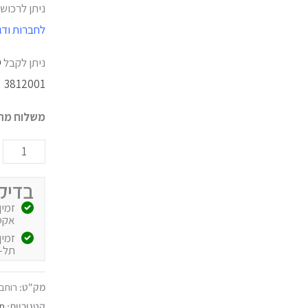
ניתן לרכוש
לחברות ודג
ניתן לקבל
י
3812001
משלוח מהי
בדיק
אקספרס
תל-
מק"ט:
רוחב 2.5
קטגוריות:
חל