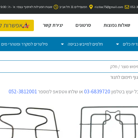
rizitec75@gmail.com
המעפילים 31 תל אביב
שעות הפעילות לאיסוף עצמי: א׳ - ה׳: 9:00 - 18:00 | יום ו' 9:00-15:00
אפשרות למשלוח אק
שאלות נפוצות
סרטונים
יצירת קשר
יח כלים
חלפים למייבש כביסה
פילטרים למקרר ומטהרי מים
גוף חימום לתנור
ל יעוץ בטלפון
03-6839720
או שלחו ווטסאפ למספר
052-3812001