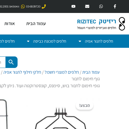
Y
E
W
F
ילוג
o
n
h
a
03-6839720
וואטסאפ 052-3812001
u
v
a
c
תוכן
t
e
t
e
u
l
s
b
b
o
a
o
עמוד הבית
אודות
e
p
p
o
e
p
k
-
f
חלפים לתנור אפיה
חלפים למכונת כביסה
חלפים למד
עמוד הבית
/
חלפים למוצרי חשמל
/
חלקי חילוף לתנור אפיה
/ 
גוף חימום לתנור
גופי חימום לתנור בוש, סימנס, קונסטרוקטה ועוד. ניתן לקב
המחיר
המחיר
המקורי
הנוכחי
מבצע!
היה:
הוא:
₪169.00.
₪219.00.