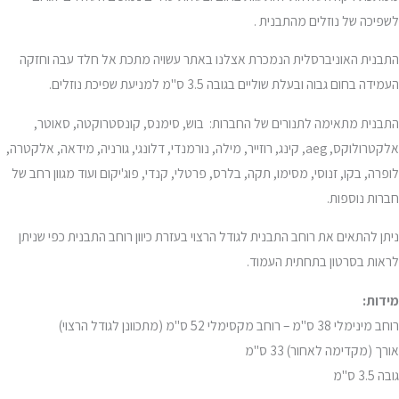
לשפיכה של נוזלים מהתבנית .
התבנית האוניברסלית הנמכרת אצלנו באתר עשויה מתכת אל חלד עבה וחזקה
העמידה בחום גבוה ובעלת שוליים בגובה 3.5 ס"מ למניעת שפיכת נוזלים.
התבנית מתאימה לתנורים של החברות: בוש, סימנס, קונסטרוקטה, סאוטר,
אלקטרולוקס, aeg, קינג, רוזייר, מילה, נורמנדי, דלונגי, גורניה, מידאה, אלקטרה,
לופרה, בקו, זנוסי, מסימו, תקה, בלרס, פרטלי, קנדי, פוג'יקום ועוד מגוון רחב של
חברות נוספות.
ניתן להתאים את רוחב התבנית לגודל הרצוי בעזרת כיוון רוחב התבנית כפי שניתן
לראות בסרטון בתחתית העמוד.
מידות:
רוחב מינימלי 38 ס"מ – רוחב מקסימלי 52 ס"מ (מתכוונן לגודל הרצוי)
אורך (מקדימה לאחור) 33 ס"מ
גובה 3.5 ס"מ