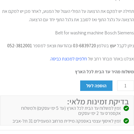
תחילה יש למקם את הרצועה על הפולי העגול של המנוע, לאחר מכן יש למקם את
הרצועה על גלגל התוף ואז לסובב את גלגל התוף יחד עם הרצועה.
Belt for washing machine Bosch Siemens
ניתן לקבל
יעוץ
בטלפון
03-6839720
ובהודעות ווצאפ למספר
052-3812001
אצלנו באתר מבחר רחב של
חלפים למכונת כביסה
.
משלוח מהיר עד הבית לכל הארץ
הוספה לסל
בדיקת זמינות מלאי:
זמין למשלוח עד הבית לכל הארץ (עד 5 ימי עסקים) ולמשלוח
אקספרס עד 2 ימי עסקים
זמין לאיסוף עצמי באספקה מיידית מרחוב המעפילים 31 תל-אביב