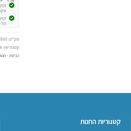
אקספרס
תל-
מק"ט:
860 H
קטגוריות:
חל
כביסה - חגור
קטגוריות החנות