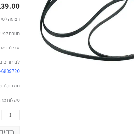
/
139.00
הובר
רצועה למייבש
וחברות
נוספות
חגורה למיי
-
אצלנו באתר
1860
H
לבירורים ב
-6839720
תוצרת גרמנ
משלוח מהיר
בדיק