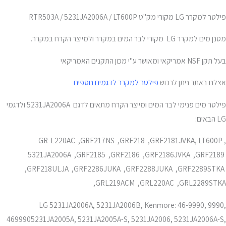
פילטר למקרר LG מקורי מק"ט RTR503A / 5231JA2006A / LT600P
מסנן מים למקרר LG מקורי לבר המים במקרר ולמייצר הקרח במקרר.
בעל תקן NSF אמריקאי ומאושר ע"י מכון התקנים האמריקאי
אצלנו באתר ניתן לרכוש
פילטר למקרר לדגמים נוספים
פילטר מים פנימי לבר המים ומייצר הקרח מתאים לדגם 5231JA2006A ולדגמי
LG הבאים:
GR-L220AC ,GRF217NS ,GRF218 ,GRF2181JVKA, LT600P ,
5321JA2006A ,GRF2185 ,GRF2186 ,GRF2186JVKA ,GRF2189
,GRF218ULJA ,GRF2286JUKA ,GRF2288JUKA ,GRF2289STKA
,GRL219ACM ,GRL220AC ,GRL2289STKA
LG 5231JA2006A, 5231JA2006B, Kenmore: 46-9990, 9990,
4699905231JA2005A, 5231JA2005A-S, 5231JA2006, 5231JA2006A-S,