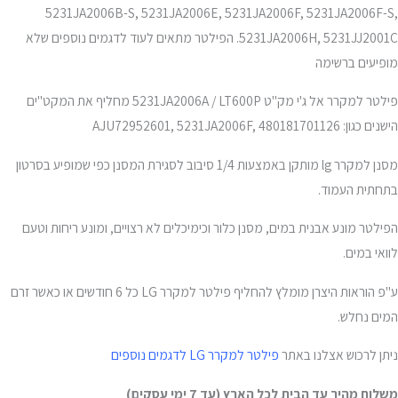
5231JA2006B-S, 5231JA2006E, 5231JA2006F, 5231JA2006F-S,
5231JA2006H, 5231JJ2001C. הפילטר מתאים לעוד לדגמים נוספים שלא
מופיעים ברשימה
פילטר למקרר אל ג'י מק"ט 5231JA2006A / LT600P מחליף את המקט"ים
הישנים כגון: AJU72952601, 5231JA2006F, 480181701126
מסנן למקרר lg מותקן באמצעות 1/4 סיבוב לסגירת המסנן כפי שמופיע בסרטון
בתחתית העמוד.
הפילטר מונע אבנית במים, מסנן כלור וכימיכלים לא רצויים, ומונע ריחות וטעם
לוואי במים.
ע"פ הוראות היצרן מומלץ להחליף פילטר למקרר LG כל 6 חודשים או כאשר זרם
המים נחלש.
ניתן לרכוש אצלנו באתר
פילטר למקרר LG לדגמים נוספים
משלוח מהיר עד הבית לכל הארץ (עד 7 ימי עסקים)