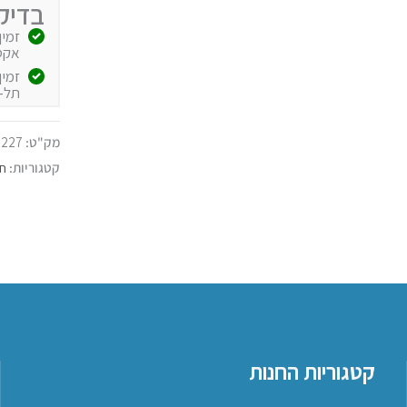
בדיק
אקספרס
תל-
מק"ט:
1227
קטגוריות:
חל
קטגוריות החנות