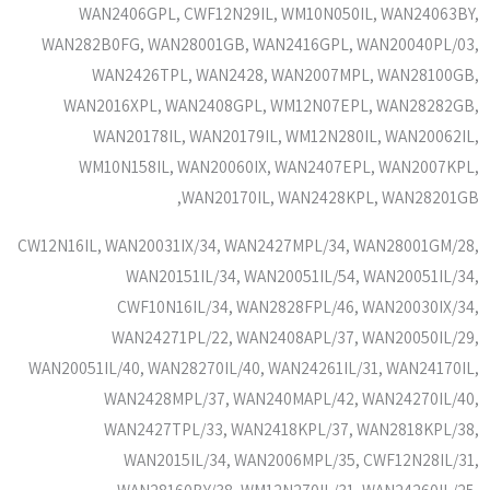
WAN2406GPL, CWF12N29IL, WM10N050IL, WAN24063BY,
WAN282B0FG, WAN28001GB, WAN2416GPL, WAN20040PL/03,
WAN2426TPL, WAN2428, WAN2007MPL, WAN28100GB,
WAN2016XPL, WAN2408GPL, WM12N07EPL, WAN28282GB,
WAN20178IL, WAN20179IL, WM12N280IL, WAN20062IL,
WM10N158IL, WAN20060IX, WAN2407EPL, WAN2007KPL,
WAN20170IL, WAN2428KPL, WAN28201GB,
CW12N16IL, WAN20031IX/34, WAN2427MPL/34, WAN28001GM/28,
WAN20151IL/34, WAN20051IL/54, WAN20051IL/34,
CWF10N16IL/34, WAN2828FPL/46, WAN20030IX/34,
WAN24271PL/22, WAN2408APL/37, WAN20050IL/29,
WAN20051IL/40, WAN28270IL/40, WAN24261IL/31, WAN24170IL,
WAN2428MPL/37, WAN240MAPL/42, WAN24270IL/40,
WAN2427TPL/33, WAN2418KPL/37, WAN2818KPL/38,
WAN2015IL/34, WAN2006MPL/35, CWF12N28IL/31,
WAN28160BY/38, WM12N270IL/31, WAN24260IL/25,