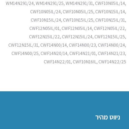
WM14N291/24, WM14N291/25, WM14N291/31, CWF10N05IL/14,
CWF10N05IL/24, CWF10N05IL/25, CWF10N15IL/14,
CWF10N15IL/24, CWF10N15IL/25, CWF10N15IL/31,
CWF12N05IL/01, CWF12N05IL/14, CWF12N05IL/22,
CWF12N15IL/22, CWF12N15IL/24, CWF12N15IL/25,
CWF12N15IL/31, CWF14N00/14, CWF14N00/23, CWF14N00/24,
CWF14N00/25, CWF14N20/14, CWF14N21/01, CWF14N21/23,
CWF14N22/01, CWF10N16IL, CWF14N22/25
ניווט מהיר