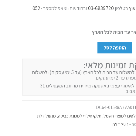
עוץ
בטלפון
03-6839720
ובהודעות ווצאפ למספר
052-
ר עד הבית לכל הארץ
הוספה לסל
ת זמינות מלאי:
זמין למשלוח עד הבית לכל הארץ (עד 5 ימי עסקים) ולמשלוח
 עד 2 ימי עסקים
זמין לאיסוף עצמי באספקה מיידית מרחוב המעפילים 31
אביב
DC64-01538A / AA01
פים למוצרי חשמל
,
חלקי חילוף למכונת כביסה
,
מנעול דלת
ה - נועל דלת