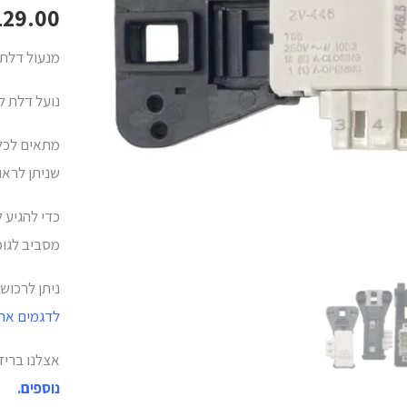
סמסונג
129.00
SAMSUNG
מנעול דלת למ
DC64-
01538A
נועל דלת למכונת כ
שניתן לראו
כדי להגיע 
מסביב לגו
ניתן לרכוש
לדגמים אחר
אצלנו בריז
נוספים.