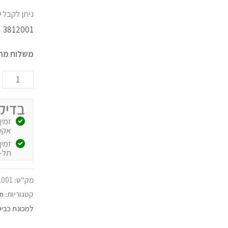
ניתן לקבל
י
3812001
משלוח מהי
בדיק
אקספרס
תל-
מק"ט:
1001
קטגוריות:
חל
למכונת כביס