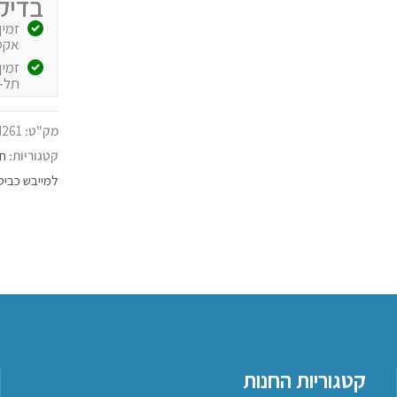
בדיק
אקספרס
תל-
מק"ט:
261
קטגוריות:
חל
למייבש כביס
קטגוריות החנות