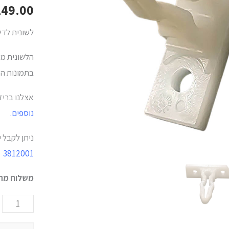
מידאה
149.00
/
לשונית לדל
נאון
/
הלשונית מת
מולר
בתמונות המ
/
אצלנו בריז
קריסטל
נוספים.
/
אלקטרה
ניתן לקבל 
3812001
משלוח מהי