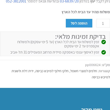
ניתן לקבל
יעוץ
בטלפון
03-6839720
ובהודעות ווצאפ למספר
052-3812001
משלוח מהיר עד הבית לכל הארץ
הוספה לסל
בדיקת זמינות מלאי:
זמין למשלוח עד הבית לכל הארץ (עד 5 ימי עסקים) ולמשלוח
אקספרס עד 2 ימי עסקים
זמין לאיסוף עצמי באספקה מיידית מרחוב המעפילים 31 תל-אביב
מק"ט:
pp006624
קטגוריות:
חלפים למוצרי חשמל
,
חלקי חילוף למייבש כביסה
,
ידית דלת ולשונית
למייבש כביסה
ניווט מהיר