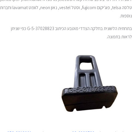
טלסה telsa, פוג'יקום fujicom, וסטל vestel, נאון neon, לוומט lavamat וחברות
נוספות.
בתחתית הלשונית בחלקה הצדדי מוטבע הכיתוב G-5-37028823 כפי שניתן
לראות בתמונה.