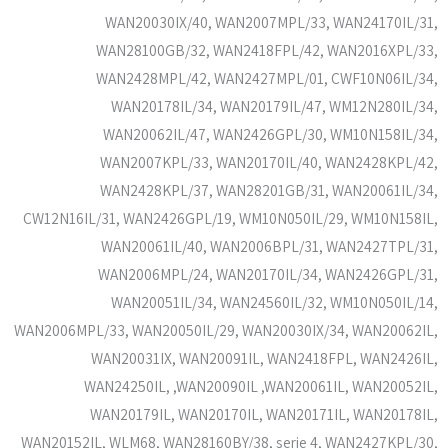
WAN20030IX/40, WAN2007MPL/33, WAN24170IL/31,
WAN28100GB/32, WAN2418FPL/42, WAN2016XPL/33,
WAN2428MPL/42, WAN2427MPL/01, CWF10N06IL/34,
WAN20178IL/34, WAN20179IL/47, WM12N280IL/34,
WAN20062IL/47, WAN2426GPL/30, WM10N158IL/34,
WAN2007KPL/33, WAN20170IL/40, WAN2428KPL/42,
WAN2428KPL/37, WAN28201GB/31, WAN20061IL/34,
CW12N16IL/31, WAN2426GPL/19, WM10N050IL/29, WM10N158IL,
WAN20061IL/40, WAN2006BPL/31, WAN2427TPL/31,
WAN2006MPL/24, WAN20170IL/34, WAN2426GPL/31,
WAN20051IL/34, WAN24560IL/32, WM10N050IL/14,
WAN2006MPL/33, WAN20050IL/29, WAN20030IX/34, WAN20062IL,
WAN20031IX, WAN20091IL, WAN2418FPL, WAN2426IL,
WAN24250IL, ,WAN20090IL ,WAN20061IL, WAN20052IL,
WAN20179IL, WAN20170IL, WAN20171IL, WAN20178IL,
WAN20152IL, WLM68, WAN28160BY/38, serie 4, WAN2427KPL/30,