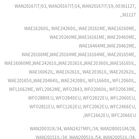
WAN20167IT/03, WAN20167IT/14, WAN20167IT/19, 00361127,
361127,
WAE16260IL, WAE24260IL, WAE20161ME, WAE16160ME,
WAE20260ME,WAE16161ME, WAE20460ME,
WAE16464ME,WAE20462ME,
WAE20160ME,WAE20164ME,WAE16164ME, WAE20165ME,
WAE16060ME,WAE24261IL,WAE20261IL,WAE20360IL,WAE16165IL,
WAE16062IL, WAE16261IL, WAE20361IL, WAE20262IL,
WAE20165IL,WAE20464IL, WAE24208IL, WFL1660IL, WFL2060IL,
WFL1662ME, WFL2062ME, WFO2843, WFO2060IL, WFO2063ME,
WFO2880EU, WFO2840EU, WFO2822EU, WFL2060EU,
WFO2811EU, WFC1262EU, WFC2062EU, WFC2466EU,
WFC1662EU, WFC2066EU,
WAN20031IX/34, WAN2427MPL/34, WAN28001GM/28,
WAN20151IL/34, WAN20051IL/54, WAN20051IL/34,