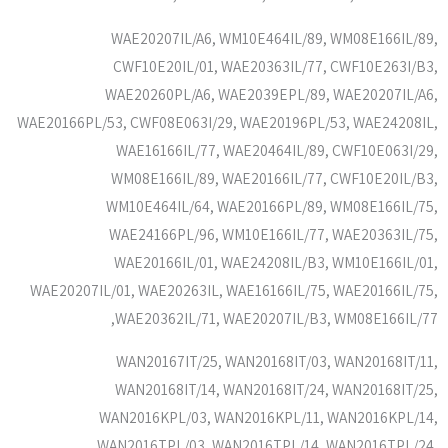
WAE20207IL/A6, WM10E464IL/89, WM08E166IL/89,
CWF10E20IL/01, WAE20363IL/77, CWF10E263I/B3,
WAE20260PL/A6, WAE2039EPL/89, WAE20207IL/A6,
WAE20166PL/53, CWF08E063I/29, WAE20196PL/53, WAE24208IL,
WAE16166IL/77, WAE20464IL/89, CWF10E063I/29,
WM08E166IL/89, WAE20166IL/77, CWF10E20IL/B3,
WM10E464IL/64, WAE20166PL/89, WM08E166IL/75,
WAE24166PL/96, WM10E166IL/77, WAE20363IL/75,
WAE20166IL/01, WAE24208IL/B3, WM10E166IL/01,
WAE20207IL/01, WAE20263IL, WAE16166IL/75, WAE20166IL/75,
WAE20362IL/71, WAE20207IL/B3, WM08E166IL/77,
WAN20167IT/25, WAN20168IT/03, WAN20168IT/11,
WAN20168IT/14, WAN20168IT/24, WAN20168IT/25,
WAN2016KPL/03, WAN2016KPL/11, WAN2016KPL/14,
WAN2016TPL/03, WAN2016TPL/14, WAN2016TPL/24,