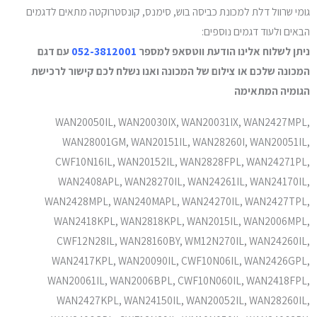
גומי שרוול דלת למכונת כביסה בוש, סימנס, קונסטרוקטה מתאים לדגמים
הבאים ולעוד דגמים נוספים:
ניתן לשלוח אלינו הודעת ווטסאפ למספר
052-3812001
עם דגם
המכונה שלכם או צילום של המכונה ואנו נשלח לכם קישור לרכישת
הגומיה המתאימה
WAN20050IL, WAN20030IX, WAN20031IX, WAN2427MPL,
WAN28001GM, WAN20151IL, WAN28260I, WAN20051IL,
CWF10N16IL, WAN20152IL, WAN2828FPL, WAN24271PL,
WAN2408APL, WAN28270IL, WAN24261IL, WAN24170IL,
WAN2428MPL, WAN240MAPL, WAN24270IL, WAN2427TPL,
WAN2418KPL, WAN2818KPL, WAN2015IL, WAN2006MPL,
CWF12N28IL, WAN28160BY, WM12N270IL, WAN24260IL,
WAN2417KPL, WAN20090IL, CWF10N06IL, WAN2426GPL,
WAN20061IL, WAN2006BPL, CWF10N060IL, WAN2418FPL,
WAN2427KPL, WAN24150IL, WAN20052IL, WAN28260IL,