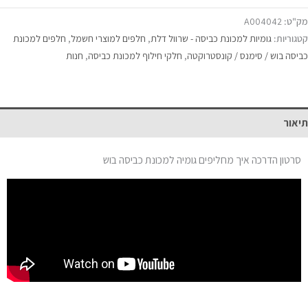
מק"ט:
A004042
קטגוריות:
גומיות למכונת כביסה - שרוול דלת
,
חלפים למוצרי חשמל
,
חלפים למכונת
כביסה בוש / סימנס / קונסטרוקטה
,
חלקי חילוף למכונת כביסה
,
חנות
תיאור
סרטון הדרכה איך מחליפים גומיה למכונת כביסה בוש