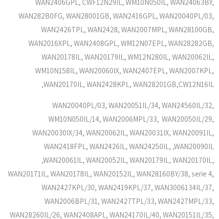
WAN2406GPL, CWF12N29IL, WM10N050IL, WAN24063BY,
WAN282B0FG, WAN28001GB, WAN2416GPL, WAN20040PL/03,
WAN2426TPL, WAN2428, WAN2007MPL, WAN28100GB,
WAN2016XPL, WAN2408GPL, WM12N07EPL, WAN28282GB,
WAN20178IL, WAN20179IL, WM12N280IL, WAN20062IL,
WM10N158IL, WAN20060IX, WAN2407EPL, WAN2007KPL,
WAN20170IL, WAN2428KPL, WAN28201GB,CW12N16IL,
WAN20040PL/03, WAN20051IL/34, WAN24560IL/32,
WM10N050IL/14, WAN2006MPL/33, WAN20050IL/29,
WAN20030IX/34, WAN20062IL, WAN20031IX, WAN20091IL,
WAN2418FPL, WAN2426IL, WAN24250IL, ,WAN20090IL
,WAN20061IL, WAN20052IL, WAN20179IL, WAN20170IL,
WAN20171IL, WAN20178IL, WAN20152IL, WAN28160BY/38, serie 4,
WAN2427KPL/30, WAN2419KPL/37, WAN3006134IL/37,
WAN2006BPL/31, WAN2427TPL/33, WAN2427MPL/33,
WAN28260IL/26, WAN2408APL, WAN24170IL/40, WAN20151IL/35,