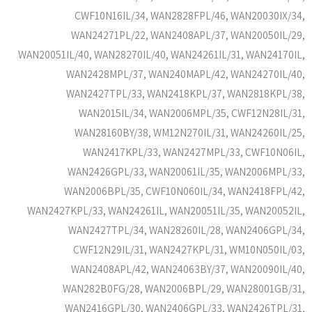
CWF10N16IL/34, WAN2828FPL/46, WAN20030IX/34,
WAN24271PL/22, WAN2408APL/37, WAN20050IL/29,
WAN20051IL/40, WAN28270IL/40, WAN24261IL/31, WAN24170IL,
WAN2428MPL/37, WAN240MAPL/42, WAN24270IL/40,
WAN2427TPL/33, WAN2418KPL/37, WAN2818KPL/38,
WAN2015IL/34, WAN2006MPL/35, CWF12N28IL/31,
WAN28160BY/38, WM12N270IL/31, WAN24260IL/25,
WAN2417KPL/33, WAN2427MPL/33, CWF10N06IL,
WAN2426GPL/33, WAN20061IL/35, WAN2006MPL/33,
WAN2006BPL/35, CWF10N060IL/34, WAN2418FPL/42,
WAN2427KPL/33, WAN24261IL, WAN20051IL/35, WAN20052IL,
WAN2427TPL/34, WAN28260IL/28, WAN2406GPL/34,
CWF12N29IL/31, WAN2427KPL/31, WM10N050IL/03,
WAN2408APL/42, WAN24063BY/37, WAN20090IL/40,
WAN282B0FG/28, WAN2006BPL/29, WAN28001GB/31,
WAN2416GPL/30, WAN2406GPL/33, WAN2426TPL/31,