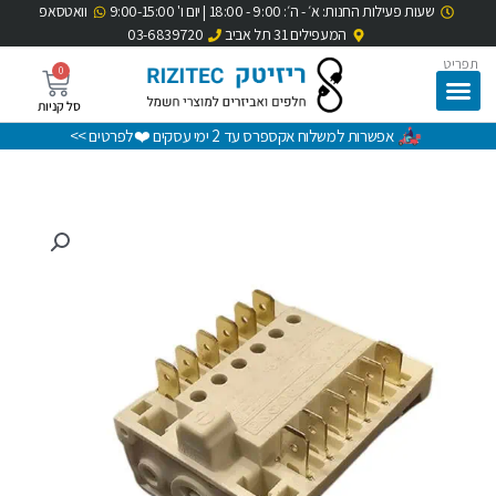
שעות פעילות החנות: א׳ - ה׳: 9:00 - 18:00 | יום ו' 9:00-15:00
וואטסאפ
ילוג
המעפילים 31 תל אביב
03-6839720
תוכן
תפריט
0
עגלת
קניות
אפשרות למשלוח אקספרס עד 2 ימי עסקים ❤️לפרטים >>
כמות
של
בורר
לתנור
דלונגי
3
מצבים
-
בורר