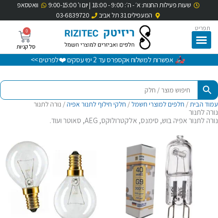
שעות פעילות החנות: א׳ - ה׳: 9:00 - 18:00 | יום ו' 9:00-15:00
וואטסאפ
ילוג
המעפילים 31 תל אביב
03-6839720
תוכן
תפריט
0
עגלת
קניות
אפשרות למשלוח אקספרס עד 2 ימי עסקים ❤️לפרטים >>
עמוד הבית
/
חלפים למוצרי חשמל
/
חלקי חילוף לתנור אפיה
/ נורה לתנור
נורה לתנור
נורה לתנור אפיה בוש, סימנס, אלקטרולוקס, AEG, סאוטר ועוד.