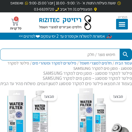
שעות פעילות החנות: א׳ - ה׳: 9:00 - 18:00 | יום ו' 9:00-15:00
וואטסאפ
ילוג
המעפילים 31 תל אביב
03-6839720
תוכן
תפריט
0
עגלת
קניות
אפשרות למשלוח אקספרס עד 2 ימי עסקים ❤️לפרטים >>
עמוד הבית
/
חלפים למוצרי חשמל
/
פילטרים למקרר ומטהרי מים
/ פילטר למקרר
סמסונג - מסנן מים למקרר SAMSUNG
פילטר למקרר סמסונג - מסנן מים למקרר SAMSUNG
פילטר למקרר סמסונג – מסנן מים למקרר SAMSUNG
בעמוד זה תמצאו פילטר מים למקרר סמסונג למגוון דגמים. משלוח מהיר עד הבית
המחיר
המחיר
המחיר
המחיר
המקורי
הנוכחי
המקורי
הנוכחי
מבצע!
מבצע!
היה:
הוא:
היה:
הוא:
₪199.00.
₪279.00.
₪199.00.
₪289.00.