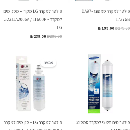
פילטר למקרר סמסונג DA97-
פילטר למקרר LG מקורי – מסנן מים
17376B
למקרר 5231JA2006A / LT600P –
LG
₪
199.00
₪
279.00
₪
239.00
₪
299.00
המחיר
המחיר
המקורי
הנוכחי
מבצע!
היה:
הוא:
₪199.00.
₪289.00.
פילטר מים חיצוני למקרר סמסונג
פילטר למקרר LG – סנן מים למקרר