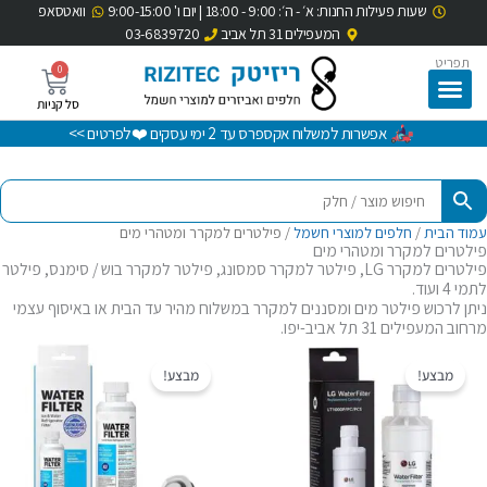
שעות פעילות החנות: א׳ - ה׳: 9:00 - 18:00 | יום ו' 9:00-15:00
וואטסאפ
ילוג
המעפילים 31 תל אביב
03-6839720
תוכן
תפריט
0
עגלת
קניות
אפשרות למשלוח אקספרס עד 2 ימי עסקים ❤️לפרטים >>
עמוד הבית
/
חלפים למוצרי חשמל
/ פילטרים למקרר ומטהרי מים
פילטרים למקרר ומטהרי מים
פילטרים למקרר LG, פילטר למקרר סמסונג, פילטר למקרר בוש / סימנס, פילטר
לתמי 4 ועוד.
ניתן לרכוש פילטר מים ומסננים למקרר במשלוח מהיר עד הבית או באיסוף עצמי
מרחוב המעפילים 31 תל אביב-יפו.
המחיר
המחיר
המחיר
המחיר
המקורי
הנוכחי
המקורי
הנוכחי
מבצע!
מבצע!
היה:
הוא:
היה:
הוא:
₪199.00.
₪289.00.
₪199.00.
₪269.00.